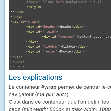
#footer
{
clear
:
both
;
background
:
#0f0
;
}
</
style
>
</
head
>
<
body
>
<
div
id
=
"wrap"
>
<
div
id
=
"header"
>
Header
</
div
>
<
div
id
=
"fluid"
>
<
div
id
=
"content"
>
Content goes her
</
div
>
<
div
id
=
"sidebar"
>
Sidebar
</
div
>
<
div
id
=
"footer"
>
Footer
</
div
>
</
div
>
</
body
>
</
html
>
Les explications
Le conteneur
#wrap
permet de centrer le 
navigateur (
margin: auto
).
C'est dans ce conteneur que l'on défini les 
page (
min-width: 500px
et
max-width: 100