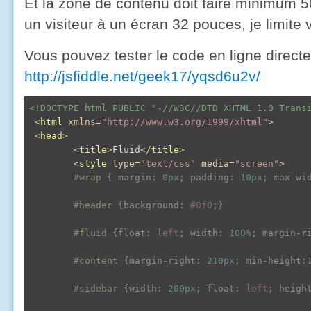
Et la zone de contenu doit faire minimum 
un visiteur à un écran 32 pouces, je limite v
Vous pouvez tester le code en ligne directe
http://jsfiddle.net/geek17/yqsd6u2v/
<!DOCTYPE html PUBLIC "-//W3C//DTD XHTML 1.0 Trans
<
html
xmlns
=
"http://www.w3.org/1999/xhtml"
>
<
head
>
<
title
>
Fluid
</
title
>
<
style
type
=
"text/css"
media
=
"screen"
>
#wrap
{ 
margin
:
0px
; 
padding
:
10px
; 
max-wi
#header
{
background
:
#0f0
;
}
#fluid
{
float
:
 left
; 
width
:
100%
; 
margin-r
#content
{
margin-right
:
210px
; 
min-height
:
#sidebar
{
width
:
200px
; 
float
:
 left
; 
heigh