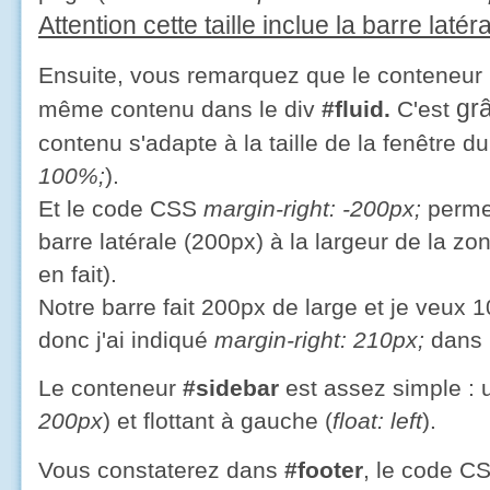
Attention cette taille inclue la barre laté
Ensuite, vous remarquez que le conteneur 
gr
même contenu dans le div
#fluid.
C'est
contenu s'adapte à la taille de la fenêtre d
100%;
).
Et le code CSS
margin-right: -200px;
permet
barre latérale (200px) à la largeur de la 
en fait).
Notre barre fait 200px de large et je veux
donc j'ai indiqué
margin-right: 210px;
dans 
Le conteneur
#sidebar
est assez simple : u
200px
) et flottant à gauche (
float: left
).
Vous constaterez dans
#footer
, le code C