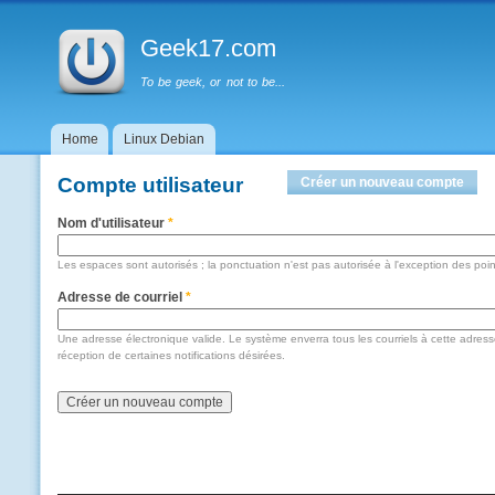
Menu principal
Geek17.com
To be geek, or not to be...
Home
Linux Debian
Compte utilisateur
Onglets principaux
Créer un nouveau compte
(ongl
Nom d'utilisateur
*
Les espaces sont autorisés ; la ponctuation n'est pas autorisée à l'exception des points
Adresse de courriel
*
Une adresse électronique valide. Le système enverra tous les courriels à cette adres
réception de certaines notifications désirées.