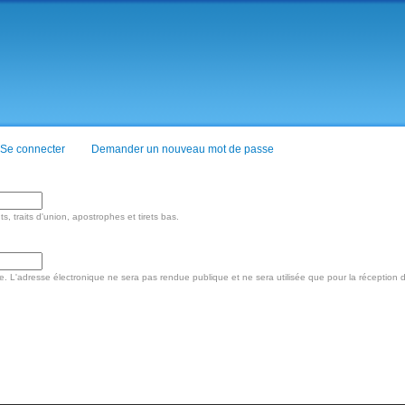
Aller au
contenu
principal
et actif)
Se connecter
Demander un nouveau mot de passe
, traits d'union, apostrophes et tirets bas.
se. L'adresse électronique ne sera pas rendue publique et ne sera utilisée que pour la réceptio