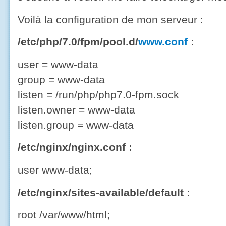
Voilà la configuration de mon serveur :
/etc/php/7.0/fpm/pool.d/
www.conf
:
user = www-data
group = www-data
listen = /run/php/php7.0-fpm.sock
listen.owner = www-data
listen.group = www-data
/etc/nginx/nginx.conf :
user www-data;
/etc/nginx/sites-available/default :
root /var/www/html;