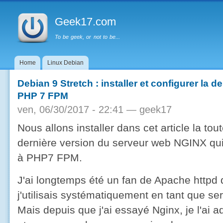
Menu principal
Al
co
Geek17.com
pr
To be geek, or not to be...
Home
Linux Debian
Debian 9 Stretch : installer et configurer la d
PHP 7 FPM
ven, 06/30/2017 - 22:41 —
geek17
Nous allons installer dans cet article la tou
dernière version du serveur web NGINX qui
à PHP7 FPM.
J'ai longtemps été un fan de Apache httpd
j'utilisais systématiquement en tant que se
Mais depuis que j'ai essayé Nginx, je l'ai a