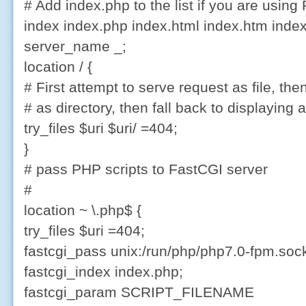
# Add index.php to the list if you are using
index index.php index.html index.htm index
server_name _;
location / {
# First attempt to serve request as file, the
# as directory, then fall back to displaying 
try_files $uri $uri/ =404;
}
# pass PHP scripts to FastCGI server
#
location ~ \.php$ {
try_files $uri =404;
fastcgi_pass unix:/run/php/php7.0-fpm.soc
fastcgi_index index.php;
fastcgi_param SCRIPT_FILENAME