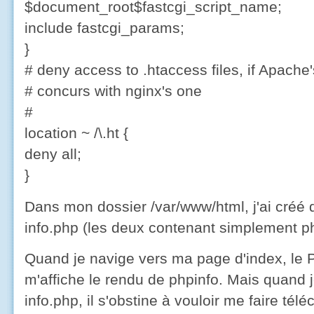
$document_root$fastcgi_script_name;
include fastcgi_params;
}
# deny access to .htaccess files, if Apache
# concurs with nginx's one
#
location ~ /\.ht {
deny all;
}
Dans mon dossier /var/www/html, j'ai créé d
info.php (les deux contenant simplement php
Quand je navige vers ma page d'index, le P
m'affiche le rendu de phpinfo. Mais quand
info.php, il s'obstine à vouloir me faire télé