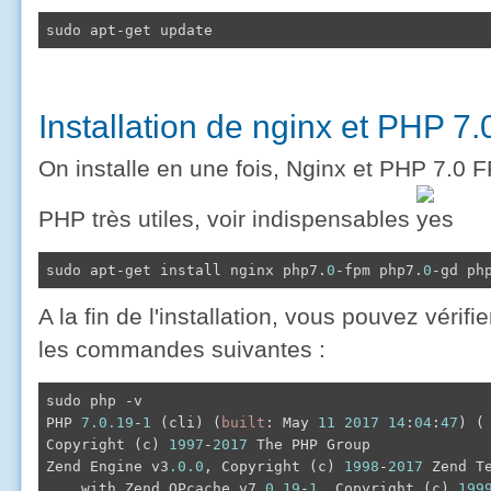
sudo apt-get update
Installation de nginx et PHP 7
On installe en une fois, Nginx et PHP 7.0
PHP très utiles, voir indispensables
sudo apt-get install nginx php7.
0
-fpm php7.
0
-gd ph
A la fin de l'installation, vous pouvez vérifi
les commandes suivantes :
sudo php -v

PHP 
7.0
.19
-
1
 (cli) (
built
: May 
11
2017
14
:
04
:
47
) ( 
Copyright (c) 
1997
-
2017
 The PHP Group

Zend Engine v3
.0
.0
, Copyright (c) 
1998
-
2017
 Zend Te
with
 Zend OPcache v7
.0
.19
-
1
, Copyright (c) 
199