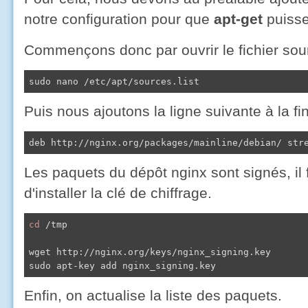
notre configuration pour que
apt-get
puisse
Commençons donc par ouvrir le fichier source
sudo nano /etc/apt/sources.list
Puis nous ajoutons la ligne suivante à la fin
deb http://nginx.org/packages/mainline/debian/ str
Les paquets du dépôt nginx sont signés, il 
d'installer la clé de chiffrage.
cd
 /tmp

wget http://nginx.org/keys/nginx_signing.key

sudo apt-key add nginx_signing.key
Enfin, on actualise la liste des paquets.