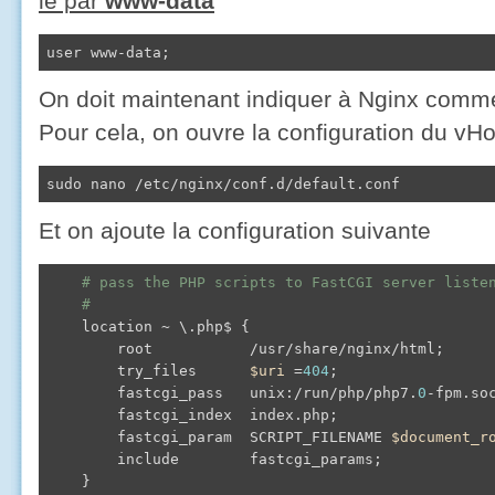
le par
www-data
user www-data;
On doit maintenant indiquer à Nginx comment
Pour cela, on ouvre la configuration du vHo
sudo nano /etc/nginx/conf.d/default.conf
Et on ajoute la configuration suivante
# pass the PHP scripts to FastCGI server liste
#
    location ~ \.php$ {

        root           /usr/share/nginx/html;

        try_files      
$uri
 =
404
;

        fastcgi_pass   unix:/run/php/php7.
0
-fpm.soc
        fastcgi_index  index.php;

        fastcgi_param  SCRIPT_FILENAME 
$document_r
        include        fastcgi_params;

    }