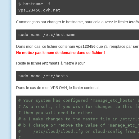
$ hostname 
-f
vps123456.ovh.net
Commençons par changer le hostname, pour cela ouvrez le fichier
/etc/
sudo nano /etc/hostname
Dans mon cas, ce fichier contenani
vps123456
que j'ai remplacé par
ser
Ne mettez pas le nom de domaine dans ce fichier !
Reste le fichier
/etc/hosts
à mettre à jour,
sudo nano /etc/hosts
Dans le cas de mon VPS OVH, le fichier contenait
# Your system has configured 'manage_etc_hosts' 
# As a result, if you wish for changes to this f
# then you will need to either
# a.) make changes to the master file in /etc/cl
# b.) change or remove the value of 'manage_etc_
#     /etc/cloud/cloud.cfg or cloud-config from 
#