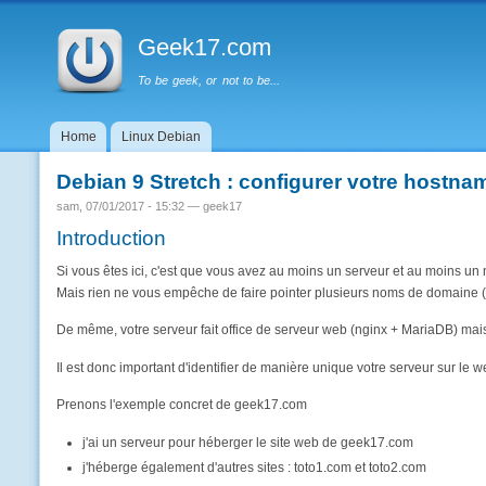
Menu principal
Geek17.com
To be geek, or not to be...
Home
Linux Debian
Debian 9 Stretch : configurer votre hostna
sam, 07/01/2017 - 15:32 —
geek17
Introduction
Si vous êtes ici, c'est que vous avez au moins un serveur et au moins u
Mais rien ne vous empêche de faire pointer plusieurs noms de domaine
De même, votre serveur fait office de serveur web (nginx + MariaDB) mais 
Il est donc important d'identifier de manière unique votre serveur sur l
Prenons l'exemple concret de geek17.com
j'ai un serveur pour héberger le site web de geek17.com
j'héberge également d'autres sites : toto1.com et toto2.com