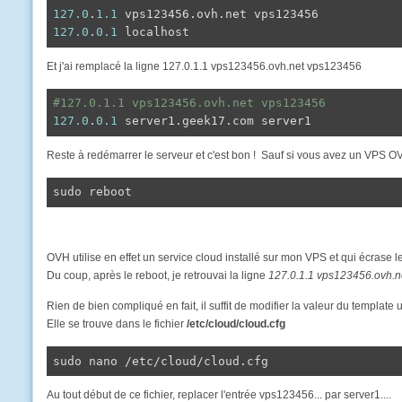
127.0
.
1.1
127.0
.
0.1
 localhost
Et j'ai remplacé la ligne 127.0.1.1 vps123456.ovh.net vps123456
#127.0.1.1 vps123456.ovh.net vps123456
127.0
.
0.1
 server1.geek17.com server1
Reste à redémarrer le serveur et c'est bon ! Sauf si vous avez un VPS
sudo reboot
OVH utilise en effet un service cloud installé sur mon VPS et qui écrase le
Du coup, après le reboot, je retrouvai la ligne
127.0.1.1 vps123456.ovh.
Rien de bien compliqué en fait, il suffit de modifier la valeur du template u
Elle se trouve dans le fichier
/etc/cloud/cloud.cfg
sudo nano /etc/cloud/cloud.cfg
Au tout début de ce fichier, replacer l'entrée vps123456... par server1....