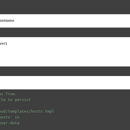
hostname
ver1
as True.
ile to persist
oud/templates/hosts.tmpl
hosts' in
user-data