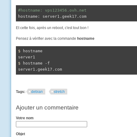
#hostname: vps123456.ovh.net
hostname: server1.geek17.com
Et cette fois, après un reboot, c'est tout bon !
Pensez à vérifier avec la commande
hostname
$ 
hostname

$ 
hostname -f

server1.geek17.com
Tags:
debian
stretch
Ajouter un commentaire
Votre nom
Objet