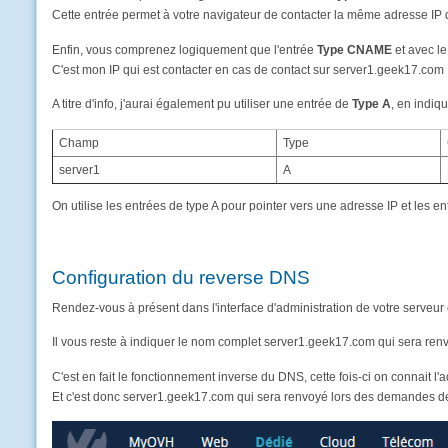
Cette entrée permet à votre navigateur de contacter la même adresse IP
Enfin, vous comprenez logiquement que l'entrée
Type CNAME
et avec l
C'est mon IP qui est contacter en cas de contact sur server1.geek17.com
A titre d'info, j'aurai également pu utiliser une entrée de
Type A
, en indiq
Champ
Type
server1
A
On utilise les entrées de type A pour pointer vers une adresse IP et les
Configuration du reverse DNS
Rendez-vous à présent dans l'interface d'administration de votre serveu
Il vous reste à indiquer le nom complet server1.geek17.com qui sera r
C'est en fait le fonctionnement inverse du DNS, cette fois-ci on connait l
Et c'est donc server1.geek17.com qui sera renvoyé lors des demandes