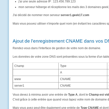
j'ai une seule adresse IP : 123.456.789.123
mon serveur héberge et réceptionne les mails des 3 domaines geek1
J'ai décidé de nommer mon serveur
server1.geek17.com
Mais vous pouvez utiliser n'importe quel nom (en évitant les caractères 
Ajout de l'enregistrement CNAME dans vos 
Rendez-vous dans l'interface de gestion de votre nom de domaine.
Les données de votre zone DNS sont présentées sous la forme d'un tabl
Champ
Type
A
www
CNAME
server1
CNAME
Vous devez à minima avoir une entrée de
Type A
, dont le
Champ est vid
C'est grâce à cette entrée que quand vous tapez votre nom de domaine da
Mais vous avez peut-être également une entrée de
Type CNAME
et dont