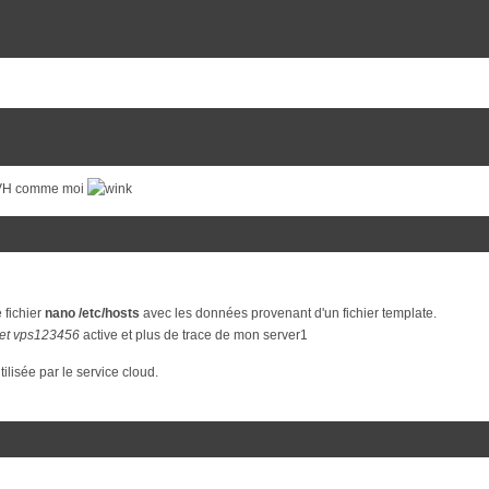
 OVH comme moi
 fichier
nano /etc/hosts
avec les données provenant d'un fichier template.
net vps123456
active et plus de trace de mon server1
tilisée par le service cloud.