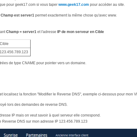
 que pour geek17.com si vous taper
www.geek17.com
pour accéder au site.
e
Champ est server1
permet exactement la même chose qu'avec www.
uant
Champ = server1
et l'adresse
IP de mon serveur en Cible
Cible
123.456.789.123
 entrées de type CNAME pour pointer vers un domaine.
r et localisez la fonction "Modifier le Reverse DNS", exemple ci-dessous pour mon
envoyé lors des demandes de reverse DNS.
'adresse IP mais on veut savoir à quel serveur elle correspond.
 de Reverse DNS sur mon adresse IP 123.456.789.123