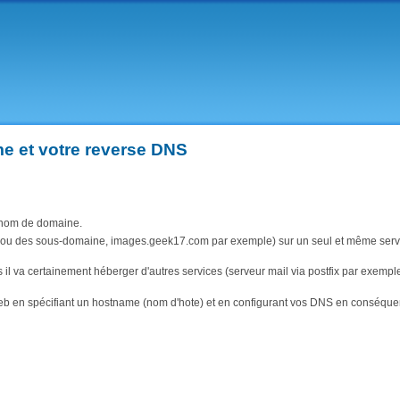
Aller au
contenu
principal
me et votre reverse DNS
n nom de domaine.
 (ou des sous-domaine, images.geek17.com par exemple) sur un seul et même serv
il va certainement héberger d'autres services (serveur mail via postfix par exemple
e web en spécifiant un hostname (nom d'hote) et en configurant vos DNS en conséqu