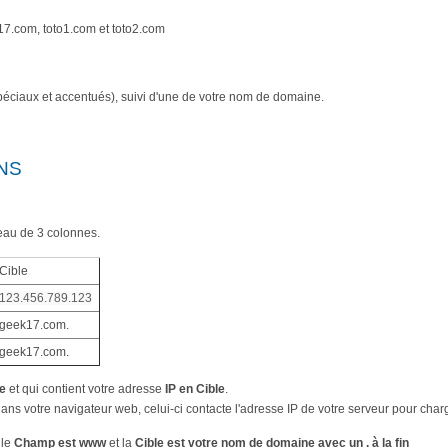
7.com, toto1.com et toto2.com
spéciaux et accentués), suivi d'une de votre nom de domaine.
DNS
eau de 3 colonnes.
Cible
123.456.789.123
geek17.com.
geek17.com.
e
et qui contient votre adresse
IP en Cible
.
ns votre navigateur web, celui-ci contacte l'adresse IP de votre serveur pour char
 le
Champ est www
et la
Cible est votre nom de domaine avec un . à la fin