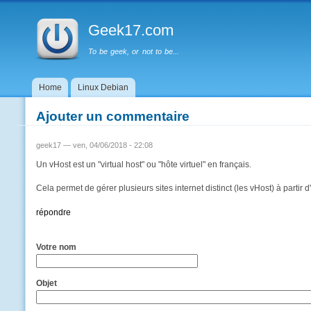
Menu principal
Geek17.com
To be geek, or not to be...
Home
Linux Debian
Ajouter un commentaire
geek17
— ven, 04/06/2018 - 22:08
Un vHost est un "virtual host" ou "hôte virtuel" en français.
Cela permet de gérer plusieurs sites internet distinct (les vHost) à part
répondre
Votre nom
Objet