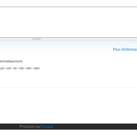
Plus d'informa
automatiquement.
> <ol> <li> <dl> <dt> <dd>
Propulsé par
Drupal