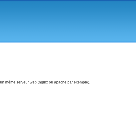
Aller au
contenu
principal
ir d'un même serveur web (nginx ou apache par exemple).