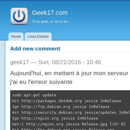
Main menu
Sk
ma
Geek17.com
co
To be geek, or not to be...
Home
Linux Debian
Add new comment
geek17
— Sun, 08/21/2016 - 10:46
Aujourd'hui, en mettant à jour mon serveu
j'ai eu l'erreur suivante
sudo apt-get update

Hit http://packages.dotdeb.org jessie InRelease

Ign http://ftp.debian.org jessie InRelease

Hit http://security.debian.org jessie/updates InRel
Ign http://nginx.org jessie InRelease

Get:
1
 http://nginx.org jessie Release.gpg [
287
 B]

Hit http://ftp.debian.org jessie Release.gpg
