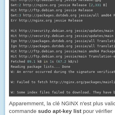
Get:
2
 http://nginx.org jessie Release [
2
,
331
 B]

Hit http://ftp.debian.org jessie Release

Get:
3
 http://packages.dotdeb.org jessie/all amd64 
Err http://nginx.org jessie Release

Hit http://security.debian.org jessie/updates/main 
Hit http://security.debian.org jessie/updates/main 
Ign http://packages.dotdeb.org jessie/all Translati
Ign http://packages.dotdeb.org jessie/all Translati
Hit http://ftp.debian.org jessie/main amd64 Package
Hit http://ftp.debian.org jessie/main Translation-e
Fetched 
89.1
 kB 
in
1
s (
67.2
 kB/s)

Reading package lists... Done

W: An error occurred during the signature verifica
W: Failed to fetch http://nginx.org/packages/mainli
Apparemment, la clé NGINX n'est plus valide
commande
sudo apt-key list
pour vérifier